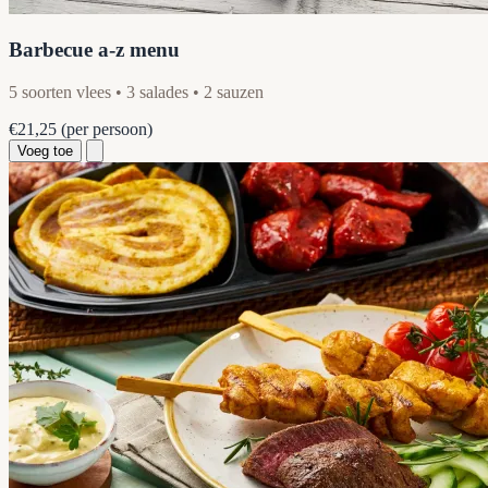
Barbecue a-z menu
5 soorten vlees • 3 salades • 2 sauzen
€21,25
(per persoon)
Voeg toe