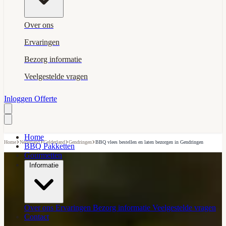
Over ons
Ervaringen
Bezorg informatie
Veelgestelde vragen
Inloggen
Offerte
Home
›
›
›
›
Home
Nederland
Gelderland
Gendringen
BBQ vlees bestellen en laten bezorgen in Gendringen
BBQ Pakketten
Gourmetten
Informatie
Over ons
Ervaringen
Bezorg informatie
Veelgestelde vragen
Contact