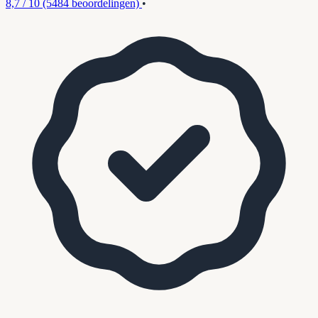
8,7 / 10
(5484 beoordelingen)
•