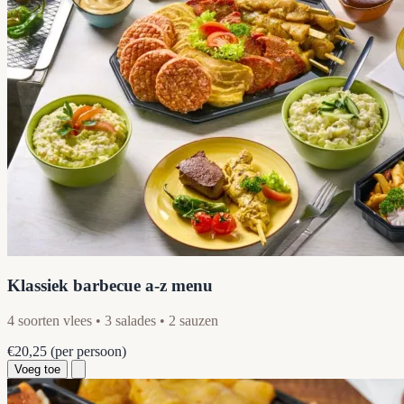
Klassiek barbecue a-z menu
4 soorten vlees • 3 salades • 2 sauzen
€20,25
(per persoon)
Voeg toe