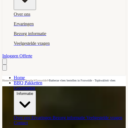
Over ons
Ervaringen
Bezorg informatie
Veelgestelde vragen
Inloggen
Offerte
Home
›
›
›
›
Home
Nederland
Drenthe
Foxwolde
Barbecue vlees bestellen in Foxwolde - Topkwaliteit vlees
BBQ Pakketten
Gourmetten
Informatie
Over ons
Ervaringen
Bezorg informatie
Veelgestelde vragen
Contact