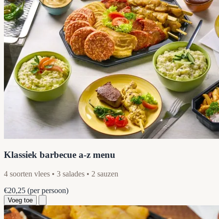
Klassiek barbecue a-z menu
4 soorten vlees • 3 salades • 2 sauzen
€20,25
(per persoon)
Voeg toe