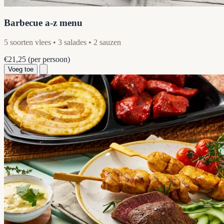
Barbecue a-z menu
5 soorten vlees • 3 salades • 2 sauzen
€21,25
(per persoon)
Voeg toe