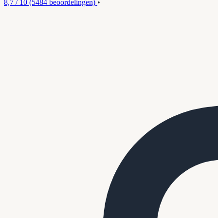
8,7 / 10
(5484 beoordelingen)
•