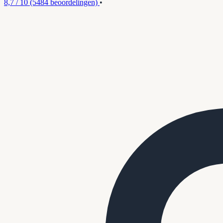
8,7 / 10
(5484 beoordelingen)
•