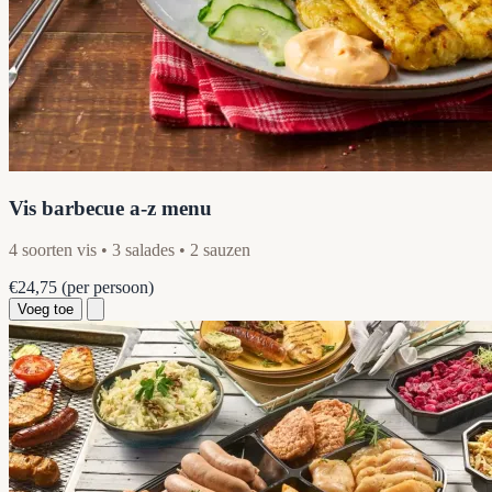
Vis barbecue a-z menu
4 soorten vis • 3 salades • 2 sauzen
€24,75
(per persoon)
Voeg toe