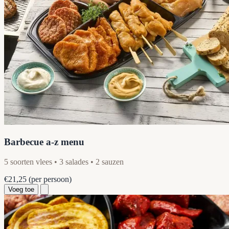
Barbecue a-z menu
5 soorten vlees • 3 salades • 2 sauzen
€21,25
(per persoon)
Voeg toe