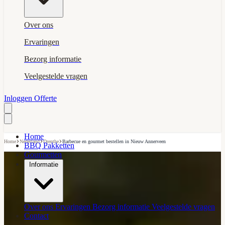
Over ons
Ervaringen
Bezorg informatie
Veelgestelde vragen
Inloggen
Offerte
Home
›
›
›
Home
Nederland
Drenthe
Barbecue en gourmet bestellen in Nieuw Annerveen
BBQ Pakketten
Gourmetten
Informatie
Over ons
Ervaringen
Bezorg informatie
Veelgestelde vragen
Contact