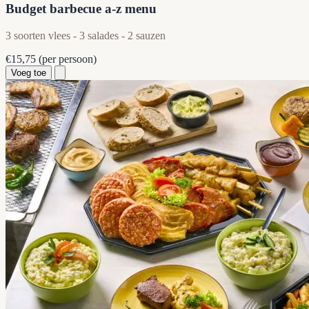
Budget barbecue a-z menu
3 soorten vlees - 3 salades - 2 sauzen
€15,75
(per persoon)
Voeg toe