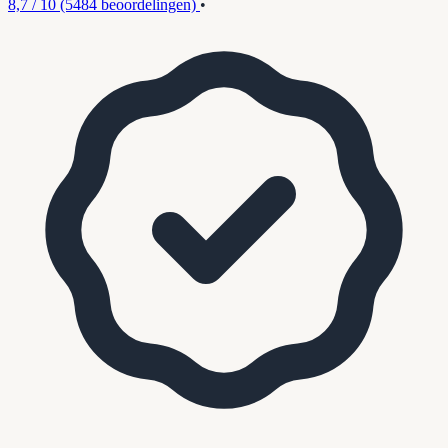
8,7 / 10
(5484 beoordelingen)
•