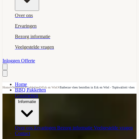
Over ons
Ervaringen
Bezorg informatie
Veelgestelde vragen
Inloggen
Offerte
Home
›
›
›
›
Home
Nederland
Gelderland
Eck en Wiel
Barbecue vlees bestellen in Eck en Wiel - Topkwaliteit vlees
BBQ Pakketten
Gourmetten
Informatie
Over ons
Ervaringen
Bezorg informatie
Veelgestelde vragen
Contact