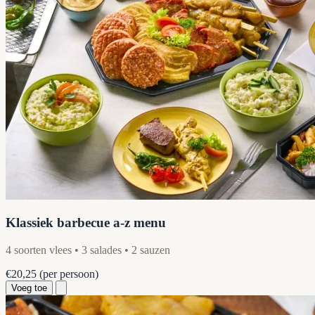
Klassiek barbecue a-z menu
4 soorten vlees • 3 salades • 2 sauzen
€20,25
(per persoon)
Voeg toe