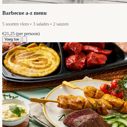
Barbecue a-z menu
5 soorten vlees • 3 salades • 2 sauzen
€21,25
(per persoon)
Voeg toe