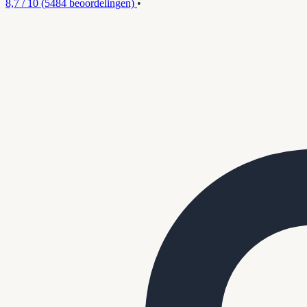
8,7 / 10
(5484 beoordelingen)
•