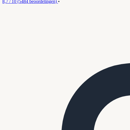
8,7 / 10
(5484 beoordelingen)
•