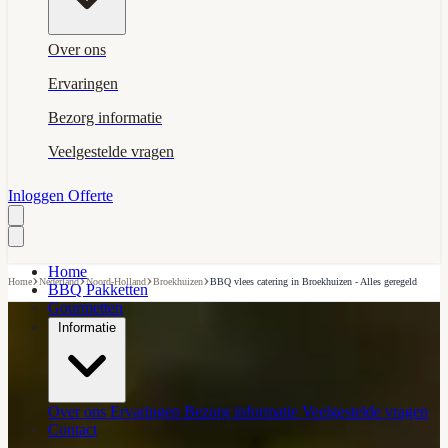
Over ons
Ervaringen
Bezorg informatie
Veelgestelde vragen
Inloggen
Offerte
Home
›
›
›
›
Home
Nederland
Noord-Holland
Broekhuizen
BBQ vlees catering in Broekhuizen - Alles geregeld
BBQ Pakketten
Gourmetten
Informatie
Over ons
Ervaringen
Bezorg informatie
Veelgestelde vragen
Contact