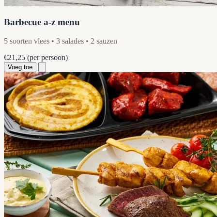
Barbecue a-z menu
5 soorten vlees • 3 salades • 2 sauzen
€21,25
(per persoon)
Voeg toe