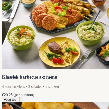
Klassiek barbecue a-z menu
4 soorten vlees • 3 salades • 2 sauzen
€20,25
(per persoon)
Voeg toe