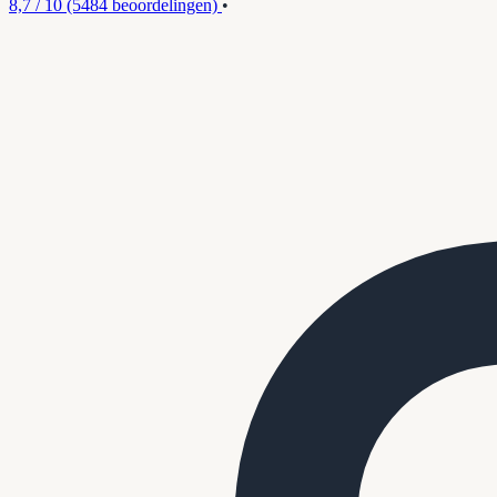
8,7 / 10
(5484 beoordelingen)
•