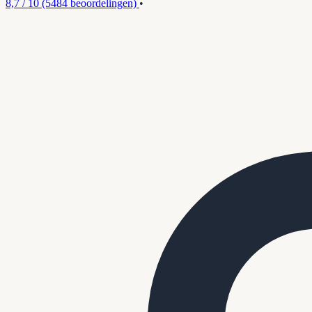
8,7 / 10
(5484 beoordelingen)
•