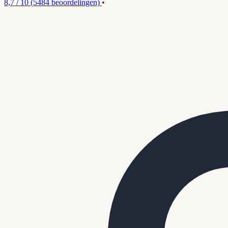
8,7 / 10
(5484 beoordelingen)
•