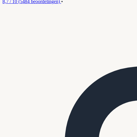
8,7 / 10
(5484 beoordelingen)
•