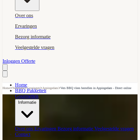
Over ons
Ervaringen
Bezorg informatie
Veelgestelde vragen
Inloggen
Offerte
Home
›
›
›
›
Home
Nederland
Groningen
Appingedam
Vers BBQ vlees bestellen in Appingedam - Direct online
BBQ Pakketten
Gourmetten
Informatie
Over ons
Ervaringen
Bezorg informatie
Veelgestelde vragen
Contact