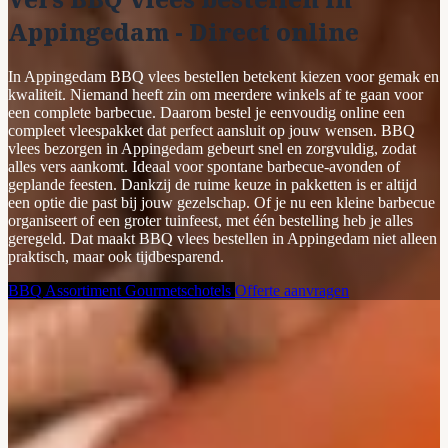
Appingedam - Direct online
In Appingedam BBQ vlees bestellen betekent kiezen voor gemak en
kwaliteit. Niemand heeft zin om meerdere winkels af te gaan voor
een complete barbecue. Daarom bestel je eenvoudig online een
compleet vleespakket dat perfect aansluit op jouw wensen. BBQ
vlees bezorgen in Appingedam gebeurt snel en zorgvuldig, zodat
alles vers aankomt. Ideaal voor spontane barbecue-avonden of
geplande feesten. Dankzij de ruime keuze in pakketten is er altijd
een optie die past bij jouw gezelschap. Of je nu een kleine barbecue
organiseert of een groter tuinfeest, met één bestelling heb je alles
geregeld. Dat maakt BBQ vlees bestellen in Appingedam niet alleen
praktisch, maar ook tijdbesparend.
BBQ Assortiment
Gourmetschotels
Offerte aanvragen