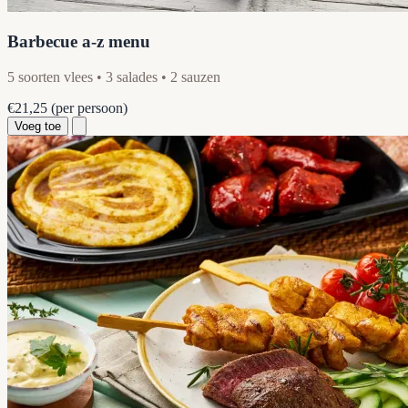
Barbecue a-z menu
5 soorten vlees • 3 salades • 2 sauzen
€21,25
(per persoon)
Voeg toe