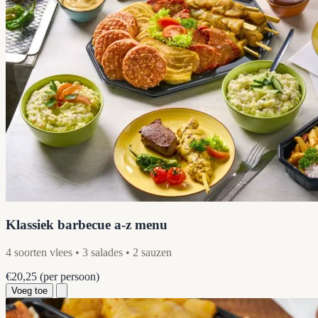
Klassiek barbecue a-z menu
4 soorten vlees • 3 salades • 2 sauzen
€20,25
(per persoon)
Voeg toe