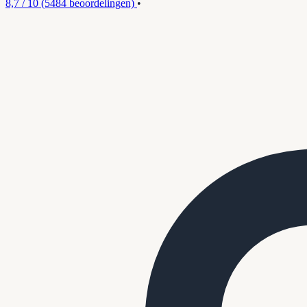
8,7 / 10
(5484 beoordelingen)
•