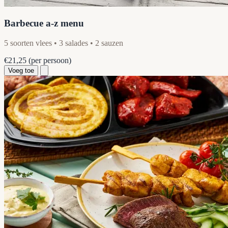
Barbecue a-z menu
5 soorten vlees • 3 salades • 2 sauzen
€21,25
(per persoon)
Voeg toe