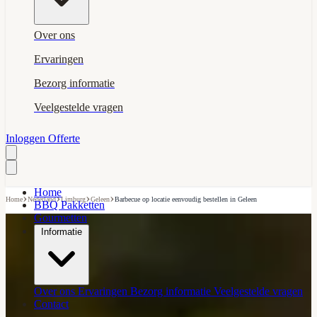
Over ons
Ervaringen
Bezorg informatie
Veelgestelde vragen
Inloggen
Offerte
Home
›
›
›
›
Home
Nederland
Limburg
Geleen
Barbecue op locatie eenvoudig bestellen in Geleen
BBQ Pakketten
Gourmetten
Informatie
Over ons
Ervaringen
Bezorg informatie
Veelgestelde vragen
Contact