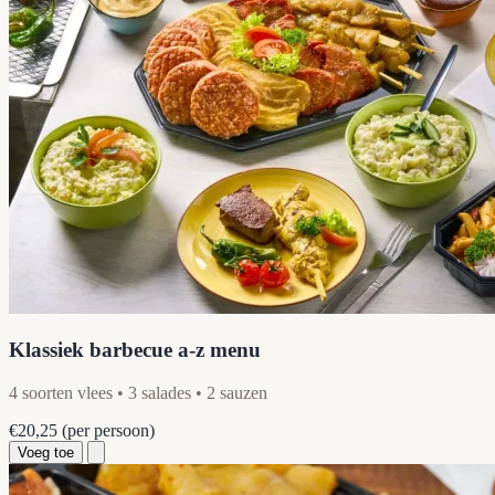
Klassiek barbecue a-z menu
4 soorten vlees • 3 salades • 2 sauzen
€20,25
(per persoon)
Voeg toe