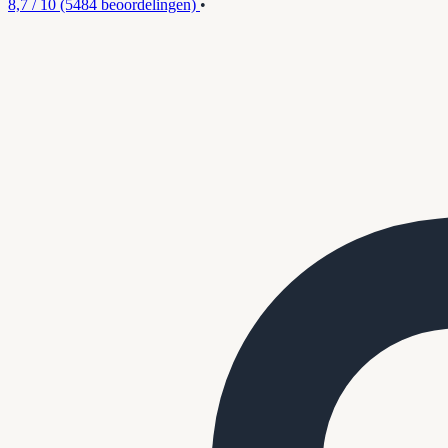
8,7 / 10
(5484 beoordelingen)
•