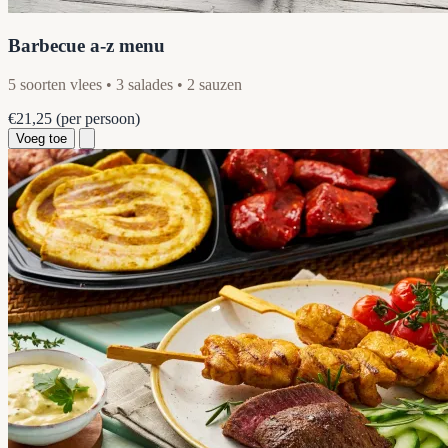
Barbecue a-z menu
5 soorten vlees • 3 salades • 2 sauzen
€21,25
(per persoon)
Voeg toe