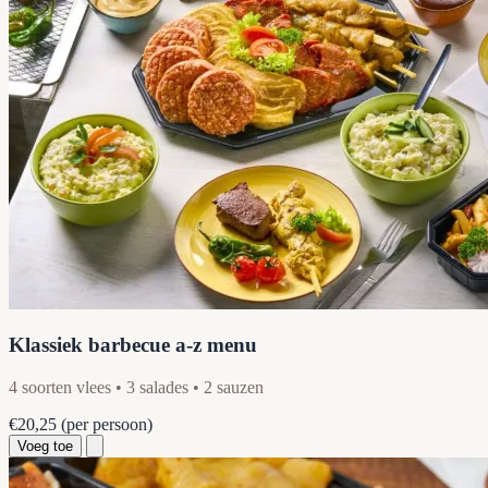
Klassiek barbecue a-z menu
4 soorten vlees • 3 salades • 2 sauzen
€20,25
(per persoon)
Voeg toe