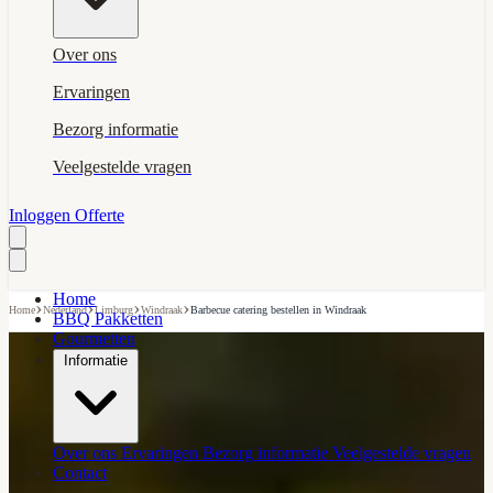
Over ons
Ervaringen
Bezorg informatie
Veelgestelde vragen
Inloggen
Offerte
Home
›
›
›
›
Home
Nederland
Limburg
Windraak
Barbecue catering bestellen in Windraak
BBQ Pakketten
Gourmetten
Informatie
Over ons
Ervaringen
Bezorg informatie
Veelgestelde vragen
Contact