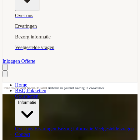
Over ons
Ervaringen
Bezorg informatie
Veelgestelde vragen
Inloggen
Offerte
Home
›
›
›
Home
Nederland
Noord-Holland
Barbecue en gourmet catering in Zwaanshoek
BBQ Pakketten
Gourmetten
Informatie
Over ons
Ervaringen
Bezorg informatie
Veelgestelde vragen
Contact