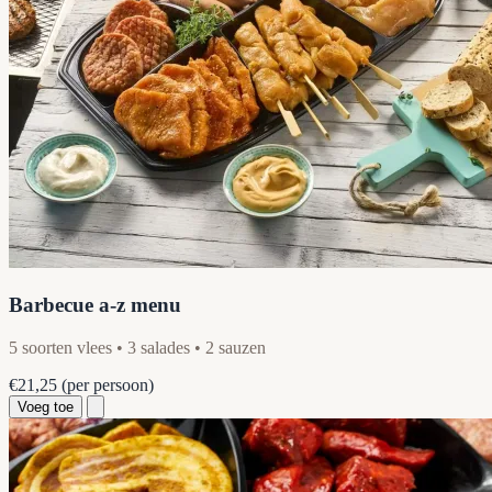
Barbecue a-z menu
5 soorten vlees • 3 salades • 2 sauzen
€21,25
(per persoon)
Voeg toe