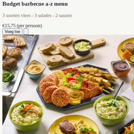
Budget barbecue a-z menu
3 soorten vlees - 3 salades - 2 sauzen
€15,75
(per persoon)
Voeg toe