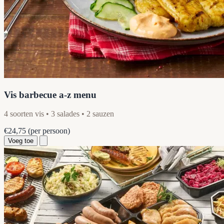
Vis barbecue a-z menu
4 soorten vis • 3 salades • 2 sauzen
€24,75
(per persoon)
Voeg toe