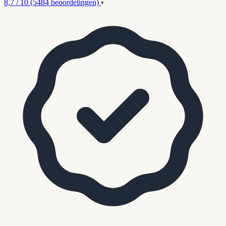
8,7 / 10
(5484 beoordelingen)
•