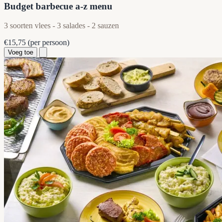
Budget barbecue a-z menu
3 soorten vlees - 3 salades - 2 sauzen
€15,75
(per persoon)
Voeg toe