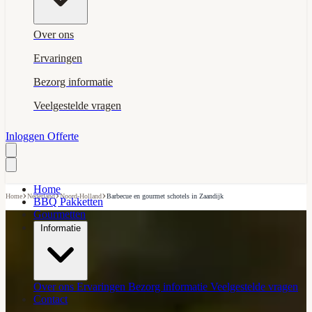
Over ons
Ervaringen
Bezorg informatie
Veelgestelde vragen
Inloggen
Offerte
Home
›
›
›
Home
Nederland
Noord-Holland
Barbecue en gourmet schotels in Zaandijk
BBQ Pakketten
Gourmetten
Informatie
Over ons
Ervaringen
Bezorg informatie
Veelgestelde vragen
Contact