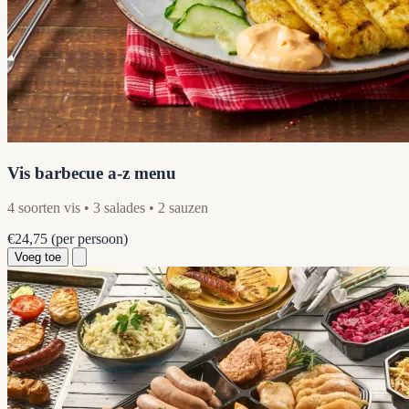
Vis barbecue a-z menu
4 soorten vis • 3 salades • 2 sauzen
€24,75
(per persoon)
Voeg toe