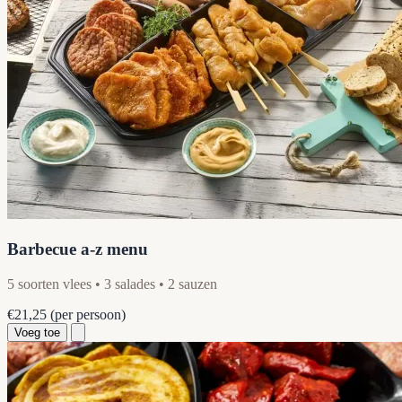
Barbecue a-z menu
5 soorten vlees • 3 salades • 2 sauzen
€21,25
(per persoon)
Voeg toe