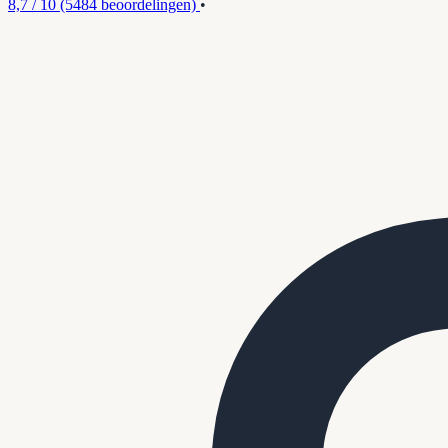
8,7 / 10
(5484 beoordelingen)
•