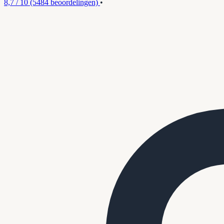
8,7 / 10
(5484 beoordelingen)
•