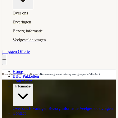
Over ons
Ervaringen
Bezorg informatie
Veelgestelde vragen
Inloggen
Offerte
Home
›
›
›
Home
Nederland
Noord-Brabant
Barbecue en gourmet catering voor groepen in Vlierden in
BBQ Pakketten
Gourmetten
Informatie
Over ons
Ervaringen
Bezorg informatie
Veelgestelde vragen
Contact