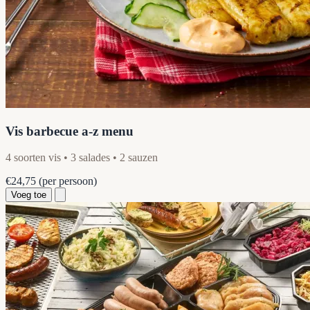
Vis barbecue a-z menu
4 soorten vis • 3 salades • 2 sauzen
€24,75
(per persoon)
Voeg toe