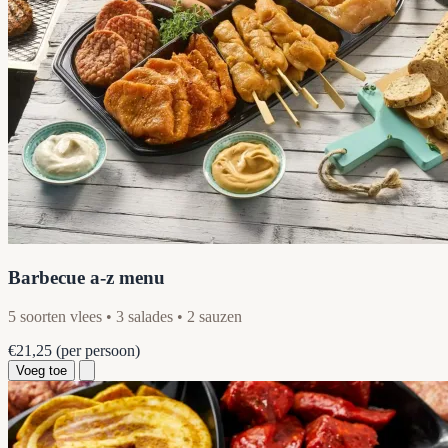
Barbecue a-z menu
5 soorten vlees • 3 salades • 2 sauzen
€21,25
(per persoon)
Voeg toe