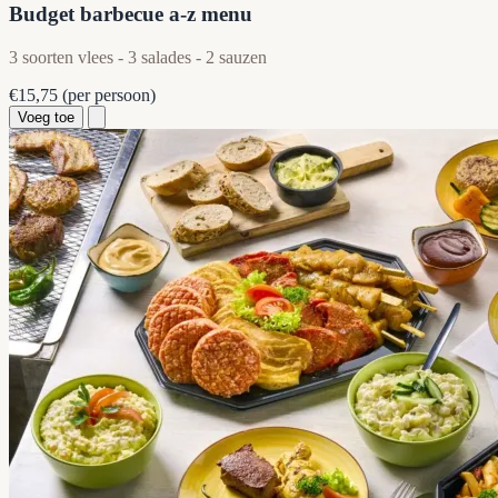
Budget barbecue a-z menu
3 soorten vlees - 3 salades - 2 sauzen
€15,75
(per persoon)
Voeg toe