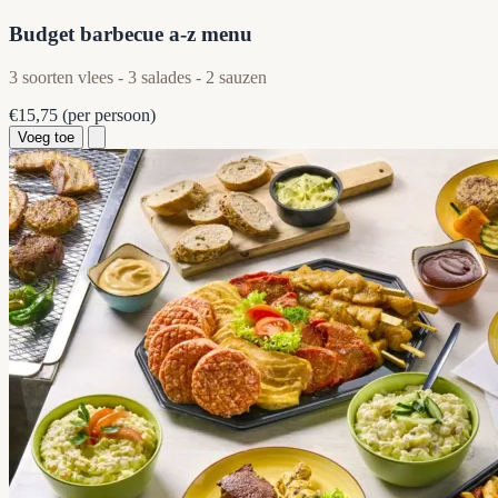
Budget barbecue a-z menu
3 soorten vlees - 3 salades - 2 sauzen
€15,75
(per persoon)
Voeg toe