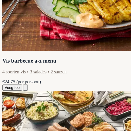
Vis barbecue a-z menu
4 soorten vis • 3 salades • 2 sauzen
€24,75
(per persoon)
Voeg toe