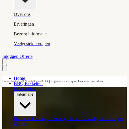
Over ons
Ervaringen
Bezorg informatie
Veelgestelde vragen
Inloggen
Offerte
Home
›
›
›
Home
Nederland
Noord-Brabant
BBQ en gourmet catering op locatie in Raamsdonk
BBQ Pakketten
Gourmetten
Informatie
Over ons
Ervaringen
Bezorg informatie
Veelgestelde vragen
Contact