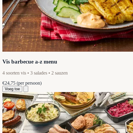
Vis barbecue a-z menu
4 soorten vis • 3 salades • 2 sauzen
€24,75
(per persoon)
Voeg toe