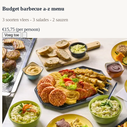
Budget barbecue a-z menu
3 soorten vlees - 3 salades - 2 sauzen
€15,75
(per persoon)
Voeg toe