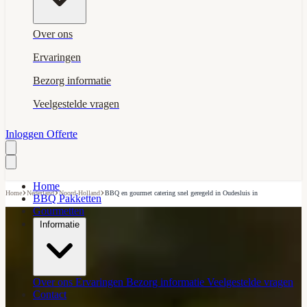
Over ons
Ervaringen
Bezorg informatie
Veelgestelde vragen
Inloggen
Offerte
Home
›
›
›
Home
Nederland
Noord-Holland
BBQ en gourmet catering snel geregeld in Oudesluis in
BBQ Pakketten
Gourmetten
Informatie
Over ons
Ervaringen
Bezorg informatie
Veelgestelde vragen
Contact