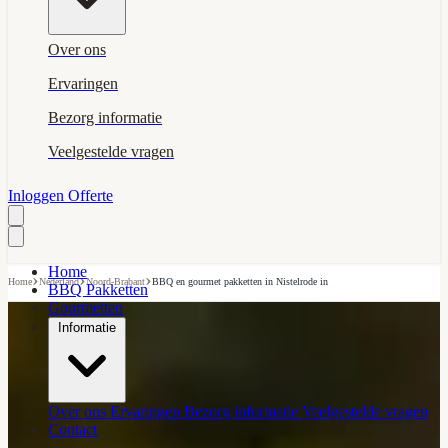
Over ons
Ervaringen
Bezorg informatie
Veelgestelde vragen
Inloggen
Offerte
Home
›
›
›
Home
Nederland
Noord-Brabant
BBQ en gourmet pakketten in Nistelrode in
BBQ Pakketten
Gourmetten
Informatie
Over ons
Ervaringen
Bezorg informatie
Veelgestelde vragen
Contact