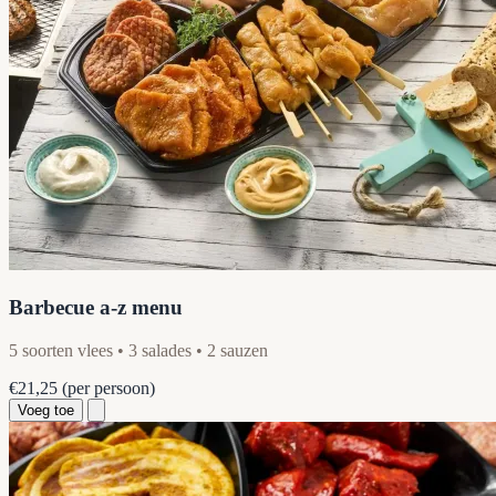
Barbecue a-z menu
5 soorten vlees • 3 salades • 2 sauzen
€21,25
(per persoon)
Voeg toe