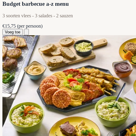
Budget barbecue a-z menu
3 soorten vlees - 3 salades - 2 sauzen
€15,75
(per persoon)
Voeg toe