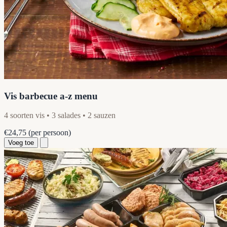
Vis barbecue a-z menu
4 soorten vis • 3 salades • 2 sauzen
€24,75
(per persoon)
Voeg toe