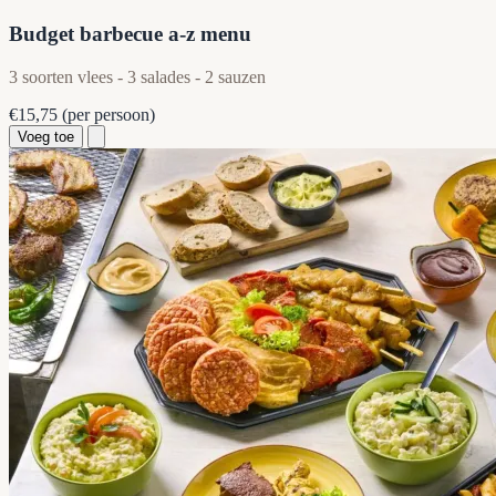
Budget barbecue a-z menu
3 soorten vlees - 3 salades - 2 sauzen
€15,75
(per persoon)
Voeg toe