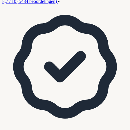
8,7 / 10
(5484 beoordelingen)
•