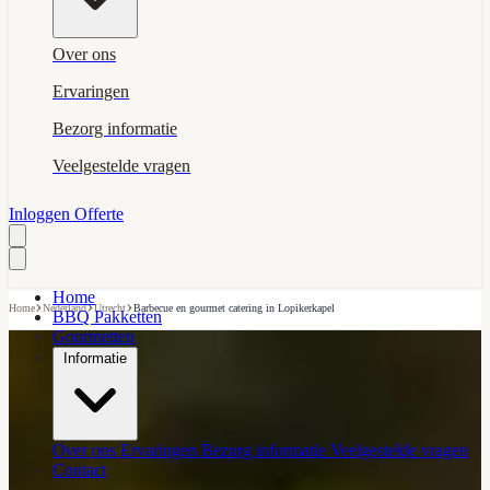
Over ons
Ervaringen
Bezorg informatie
Veelgestelde vragen
Inloggen
Offerte
Home
›
›
›
Home
Nederland
Utrecht
Barbecue en gourmet catering in Lopikerkapel
BBQ Pakketten
Gourmetten
Informatie
Over ons
Ervaringen
Bezorg informatie
Veelgestelde vragen
Contact