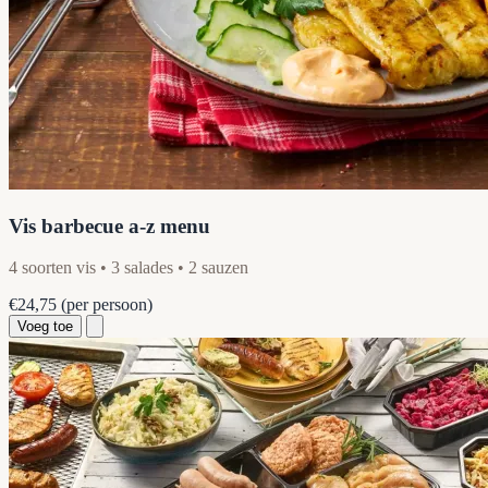
Vis barbecue a-z menu
4 soorten vis • 3 salades • 2 sauzen
€24,75
(per persoon)
Voeg toe