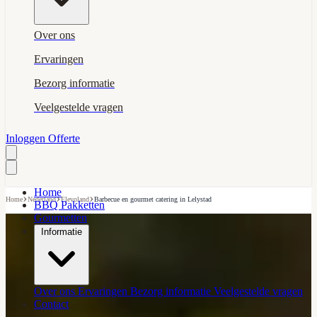
Over ons
Ervaringen
Bezorg informatie
Veelgestelde vragen
Inloggen
Offerte
Home
›
›
›
Home
Nederland
Flevoland
Barbecue en gourmet catering in Lelystad
BBQ Pakketten
Gourmetten
Informatie
Over ons
Ervaringen
Bezorg informatie
Veelgestelde vragen
Contact