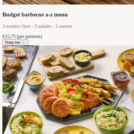
Budget barbecue a-z menu
3 soorten vlees - 3 salades - 2 sauzen
€15,75
(per persoon)
Voeg toe