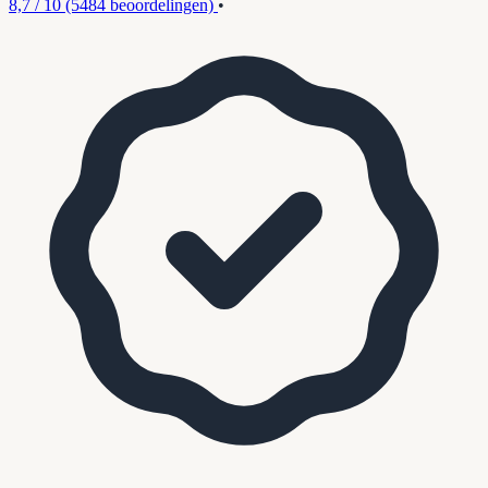
8,7 / 10
(5484 beoordelingen)
•