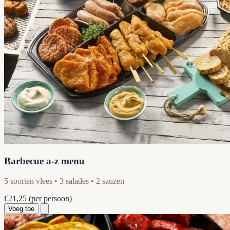
Barbecue a-z menu
5 soorten vlees • 3 salades • 2 sauzen
€21,25
(per persoon)
Voeg toe