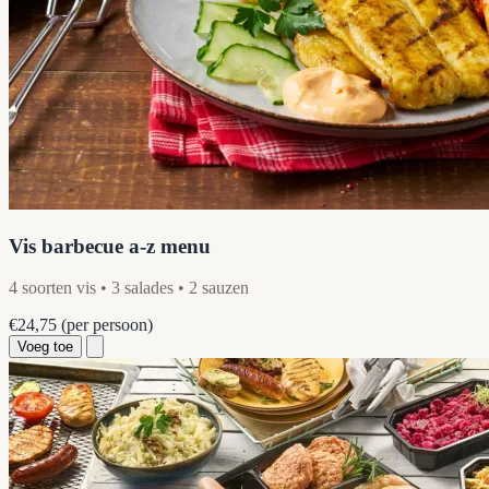
Vis barbecue a-z menu
4 soorten vis • 3 salades • 2 sauzen
€24,75
(per persoon)
Voeg toe