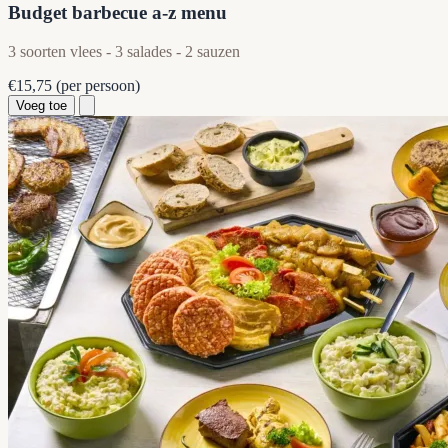
Budget barbecue a-z menu
3 soorten vlees - 3 salades - 2 sauzen
€15,75
(per persoon)
Voeg toe