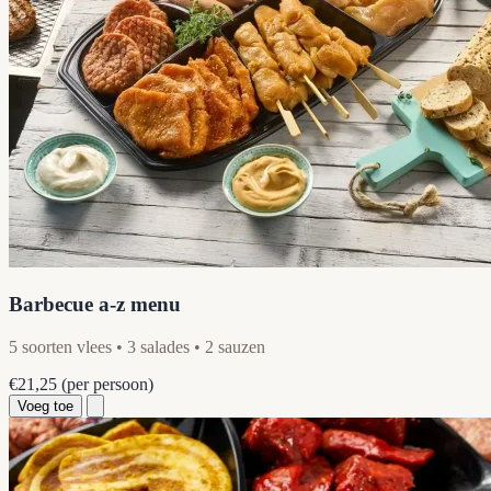
Barbecue a-z menu
5 soorten vlees • 3 salades • 2 sauzen
€21,25
(per persoon)
Voeg toe