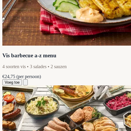
Vis barbecue a-z menu
4 soorten vis • 3 salades • 2 sauzen
€24,75
(per persoon)
Voeg toe