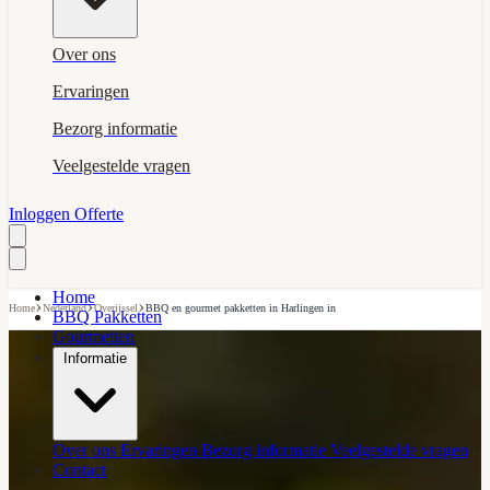
Over ons
Ervaringen
Bezorg informatie
Veelgestelde vragen
Inloggen
Offerte
Home
›
›
›
Home
Nederland
Overijssel
BBQ en gourmet pakketten in Harlingen in
BBQ Pakketten
Gourmetten
Informatie
Over ons
Ervaringen
Bezorg informatie
Veelgestelde vragen
Contact