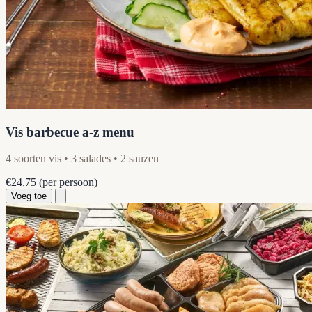
Vis barbecue a-z menu
4 soorten vis • 3 salades • 2 sauzen
€24,75
(per persoon)
Voeg toe