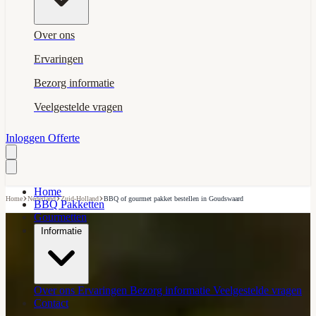
Over ons
Ervaringen
Bezorg informatie
Veelgestelde vragen
Inloggen
Offerte
Home
›
›
›
Home
Nederland
Zuid-Holland
BBQ of gourmet pakket bestellen in Goudswaard
BBQ Pakketten
Gourmetten
Informatie
Over ons
Ervaringen
Bezorg informatie
Veelgestelde vragen
Contact