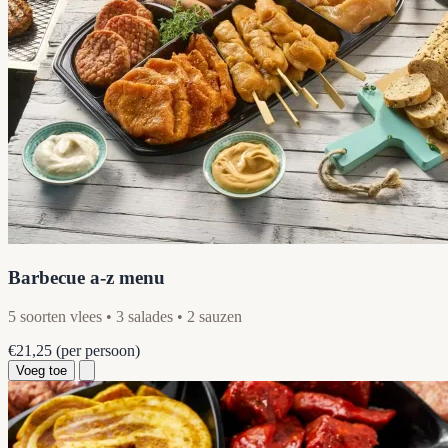
Barbecue a-z menu
5 soorten vlees • 3 salades • 2 sauzen
€21,25
(per persoon)
Voeg toe