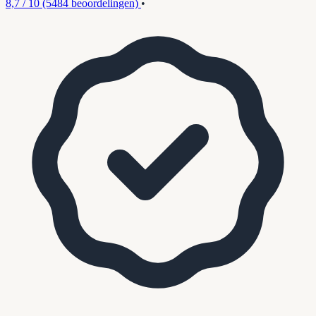
8,7 / 10
(5484 beoordelingen)
•