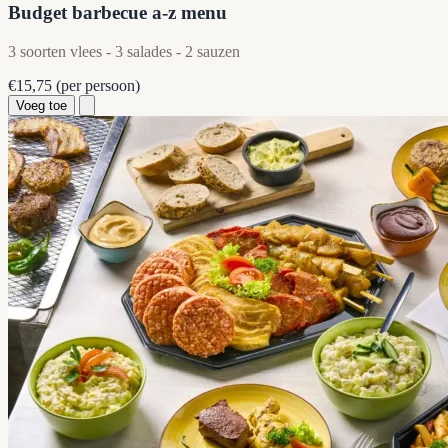
Budget barbecue a-z menu
3 soorten vlees - 3 salades - 2 sauzen
€15,75
(per persoon)
Voeg toe