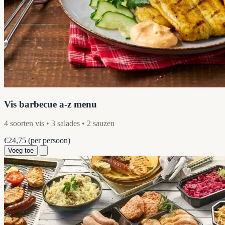
Vis barbecue a-z menu
4 soorten vis • 3 salades • 2 sauzen
€24,75
(per persoon)
Voeg toe