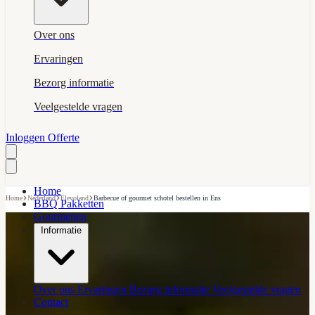
Over ons
Ervaringen
Bezorg informatie
Veelgestelde vragen
Inloggen
Offerte
Home
›
›
›
Home
Nederland
Flevoland
Barbecue of gourmet schotel bestellen in Ens
BBQ Pakketten
Gourmetten
Informatie
Over ons
Ervaringen
Bezorg informatie
Veelgestelde vragen
Contact