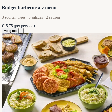
Budget barbecue a-z menu
3 soorten vlees - 3 salades - 2 sauzen
€15,75
(per persoon)
Voeg toe