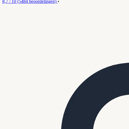
8,7 / 10
(5484 beoordelingen)
•