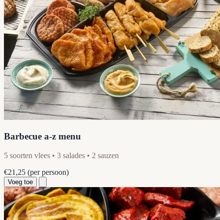
Barbecue a-z menu
5 soorten vlees • 3 salades • 2 sauzen
€21,25
(per persoon)
Voeg toe