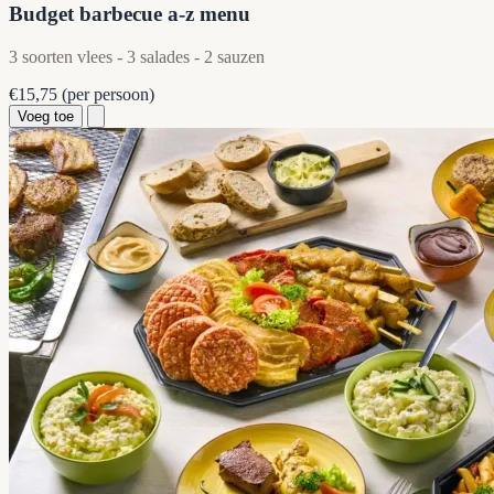
Budget barbecue a-z menu
3 soorten vlees - 3 salades - 2 sauzen
€15,75
(per persoon)
Voeg toe