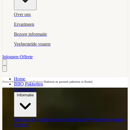
Over ons
Ervaringen
Bezorg informatie
Veelgestelde vragen
Inloggen
Offerte
Home
›
›
›
Home
Nederland
Noord-Brabant
Barbecue en gourmet pakketten in Boekel
BBQ Pakketten
Gourmetten
Informatie
Over ons
Ervaringen
Bezorg informatie
Veelgestelde vragen
Contact