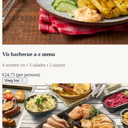
Vis barbecue a-z menu
4 soorten vis • 3 salades • 2 sauzen
€24,75
(per persoon)
Voeg toe