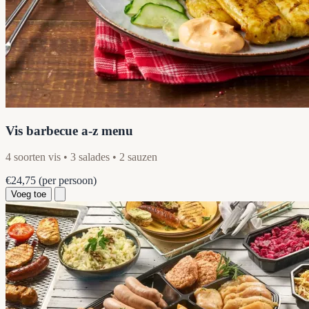
Vis barbecue a-z menu
4 soorten vis • 3 salades • 2 sauzen
€24,75
(per persoon)
Voeg toe