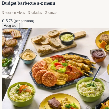
Budget barbecue a-z menu
3 soorten vlees - 3 salades - 2 sauzen
€15,75
(per persoon)
Voeg toe