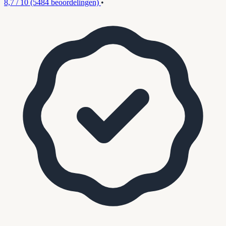
8,7 / 10
(5484 beoordelingen)
•