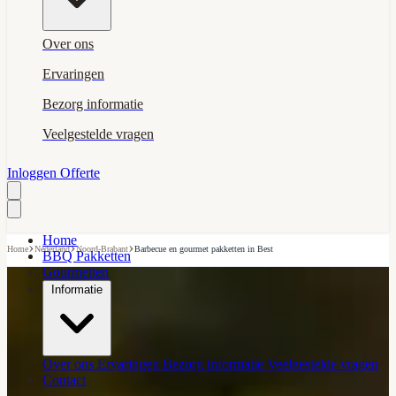
Over ons
Ervaringen
Bezorg informatie
Veelgestelde vragen
Inloggen
Offerte
Home
›
›
›
Home
Nederland
Noord-Brabant
Barbecue en gourmet pakketten in Best
BBQ Pakketten
Gourmetten
Informatie
Over ons
Ervaringen
Bezorg informatie
Veelgestelde vragen
Contact