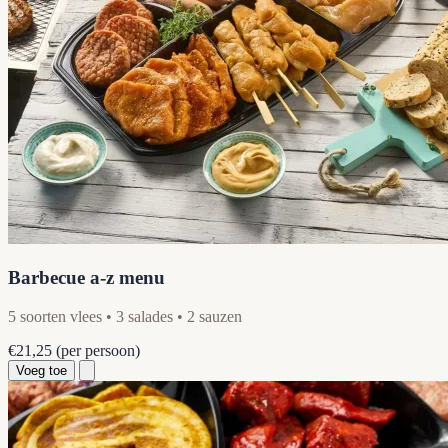
Barbecue a-z menu
5 soorten vlees • 3 salades • 2 sauzen
€21,25
(per persoon)
Voeg toe