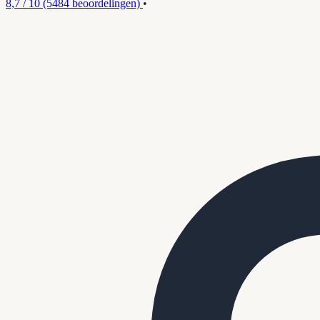
8,7 / 10
(5484 beoordelingen)
•