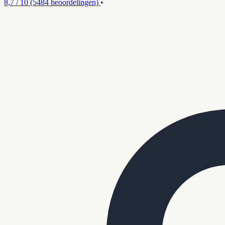
8,7 / 10
(5484 beoordelingen)
•