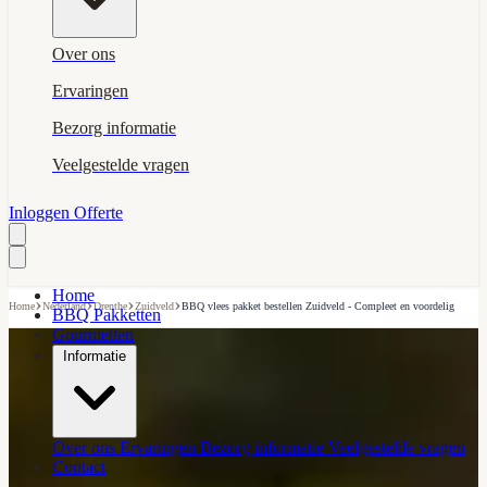
Over ons
Ervaringen
Bezorg informatie
Veelgestelde vragen
Inloggen
Offerte
Home
›
›
›
›
Home
Nederland
Drenthe
Zuidveld
BBQ vlees pakket bestellen Zuidveld - Compleet en voordelig
BBQ Pakketten
Gourmetten
Informatie
Over ons
Ervaringen
Bezorg informatie
Veelgestelde vragen
Contact