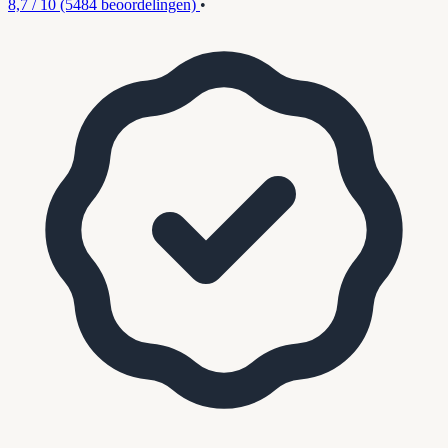
8,7 / 10
(5484 beoordelingen)
•