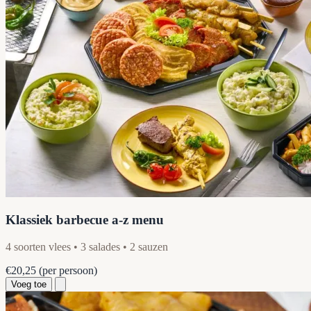
Klassiek barbecue a-z menu
4 soorten vlees • 3 salades • 2 sauzen
€20,25
(per persoon)
Voeg toe