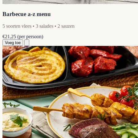
Barbecue a-z menu
5 soorten vlees • 3 salades • 2 sauzen
€21,25
(per persoon)
Voeg toe