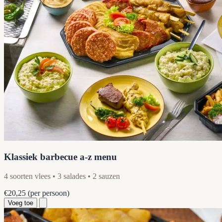
Klassiek barbecue a-z menu
4 soorten vlees • 3 salades • 2 sauzen
€20,25
(per persoon)
Voeg toe