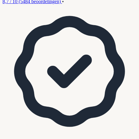
8,7 / 10
(5484 beoordelingen)
•