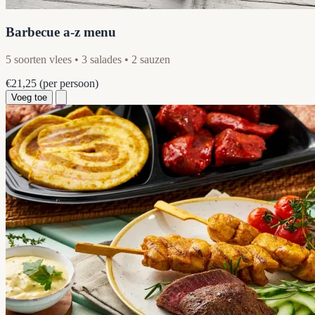
Barbecue a-z menu
5 soorten vlees • 3 salades • 2 sauzen
€21,25
(per persoon)
Voeg toe