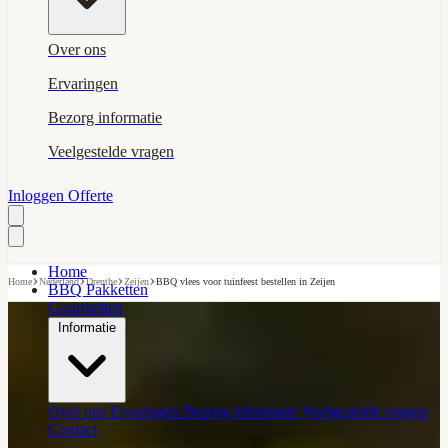
Over ons
Ervaringen
Bezorg informatie
Veelgestelde vragen
Inloggen
Offerte
Home
›
›
›
›
Home
Nederland
Drenthe
Zeijen
BBQ vlees voor tuinfeest bestellen in Zeijen
BBQ Pakketten
Gourmetten
Informatie
Over ons
Ervaringen
Bezorg informatie
Veelgestelde vragen
Contact