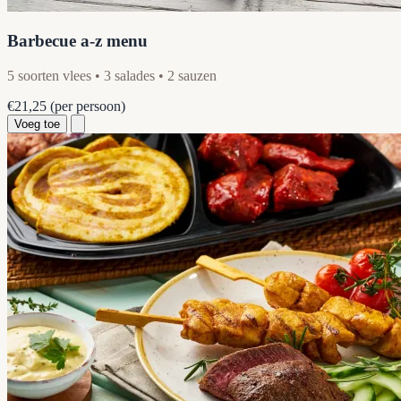
Barbecue a-z menu
5 soorten vlees • 3 salades • 2 sauzen
€21,25
(per persoon)
Voeg toe