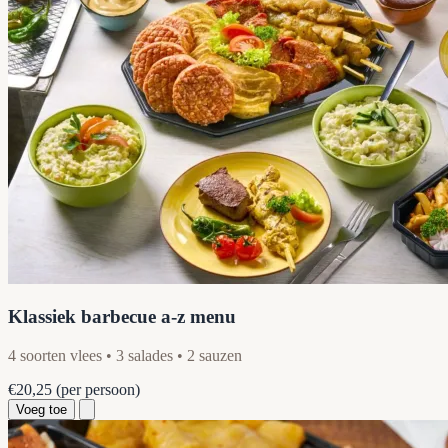
Klassiek barbecue a-z menu
4 soorten vlees • 3 salades • 2 sauzen
€20,25
(per persoon)
Voeg toe