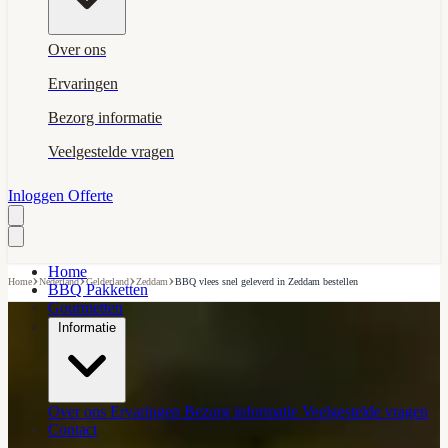
Over ons
Ervaringen
Bezorg informatie
Veelgestelde vragen
Inloggen
Offerte
Home
›
›
›
›
Home
Nederland
Gelderland
Zeddam
BBQ vlees snel geleverd in Zeddam bestellen
BBQ Pakketten
Gourmetten
Informatie
Over ons
Ervaringen
Bezorg informatie
Veelgestelde vragen
Contact