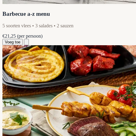
Barbecue a-z menu
5 soorten vlees • 3 salades • 2 sauzen
€21,25
(per persoon)
Voeg toe