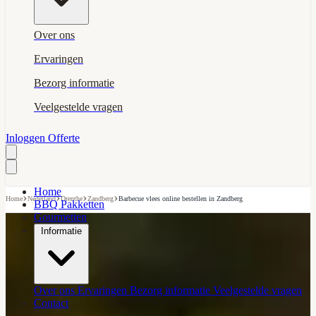
Over ons
Ervaringen
Bezorg informatie
Veelgestelde vragen
Inloggen
Offerte
Home
›
›
›
›
Home
Nederland
Drenthe
Zandberg
Barbecue vlees online bestellen in Zandberg
BBQ Pakketten
Gourmetten
Informatie
Over ons
Ervaringen
Bezorg informatie
Veelgestelde vragen
Contact