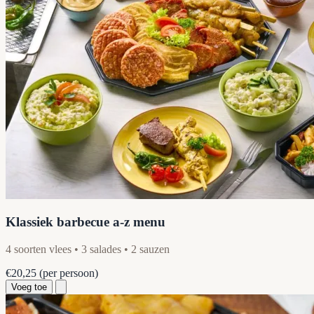
Klassiek barbecue a-z menu
4 soorten vlees • 3 salades • 2 sauzen
€20,25
(per persoon)
Voeg toe