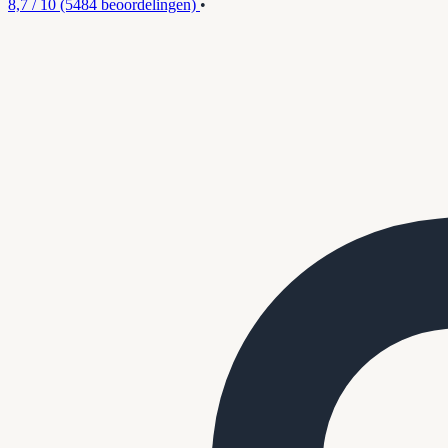
8,7 / 10
(5484 beoordelingen)
•