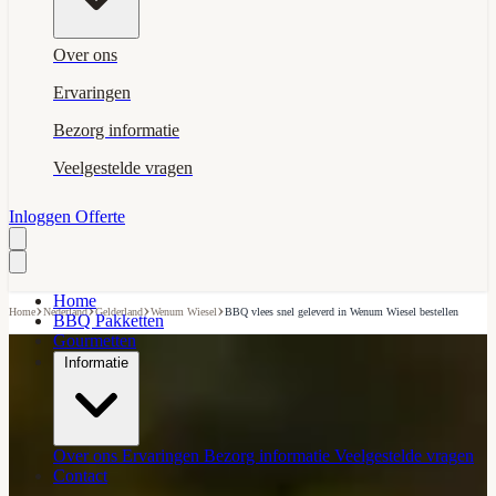
Over ons
Ervaringen
Bezorg informatie
Veelgestelde vragen
Inloggen
Offerte
Home
›
›
›
›
Home
Nederland
Gelderland
Wenum Wiesel
BBQ vlees snel geleverd in Wenum Wiesel bestellen
BBQ Pakketten
Gourmetten
Informatie
Over ons
Ervaringen
Bezorg informatie
Veelgestelde vragen
Contact