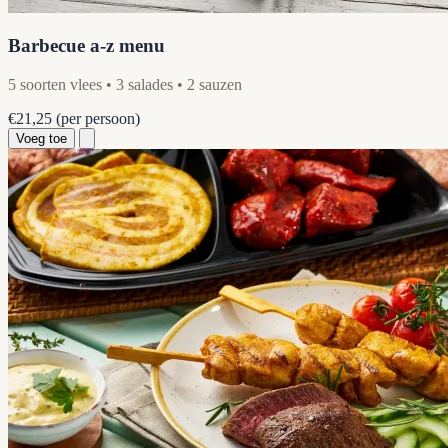
Barbecue a-z menu
5 soorten vlees • 3 salades • 2 sauzen
€21,25
(per persoon)
Voeg toe