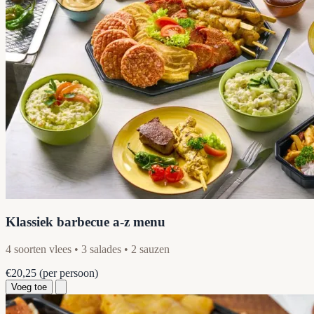
Klassiek barbecue a-z menu
4 soorten vlees • 3 salades • 2 sauzen
€20,25
(per persoon)
Voeg toe