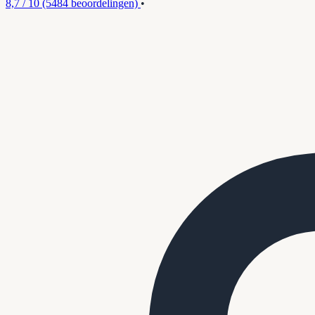
8,7 / 10
(5484 beoordelingen)
•