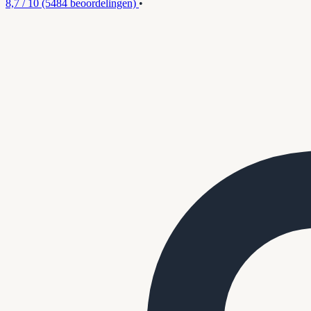
8,7 / 10
(5484 beoordelingen)
•