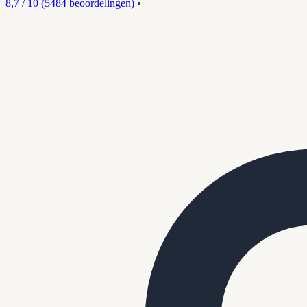
8,7 / 10
(5484 beoordelingen)
•