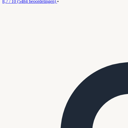
8,7 / 10
(5484 beoordelingen)
•