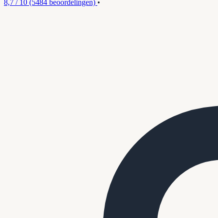
8,7 / 10
(5484 beoordelingen)
•