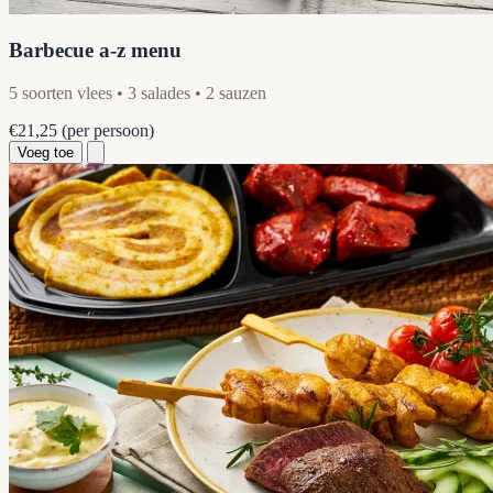
Barbecue a-z menu
5 soorten vlees • 3 salades • 2 sauzen
€21,25
(per persoon)
Voeg toe