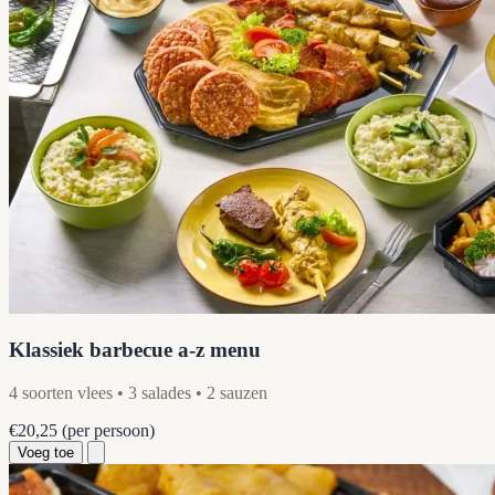
Klassiek barbecue a-z menu
4 soorten vlees • 3 salades • 2 sauzen
€20,25
(per persoon)
Voeg toe