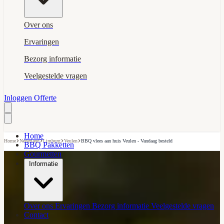
Over ons
Ervaringen
Bezorg informatie
Veelgestelde vragen
Inloggen
Offerte
Home
›
›
›
›
Home
Nederland
Limburg
Veulen
BBQ vlees aan huis Veulen - Vandaag besteld
BBQ Pakketten
Gourmetten
Informatie
Over ons
Ervaringen
Bezorg informatie
Veelgestelde vragen
Contact