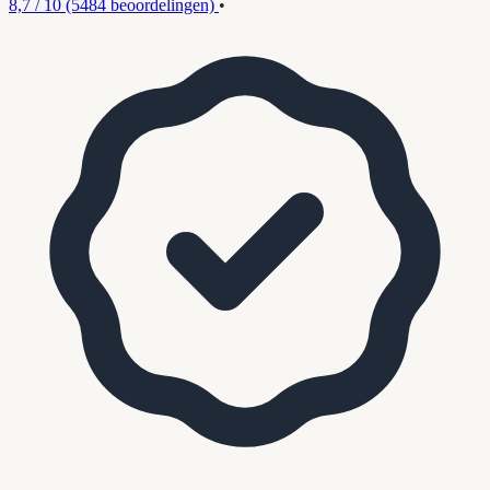
8,7 / 10
(5484 beoordelingen)
•