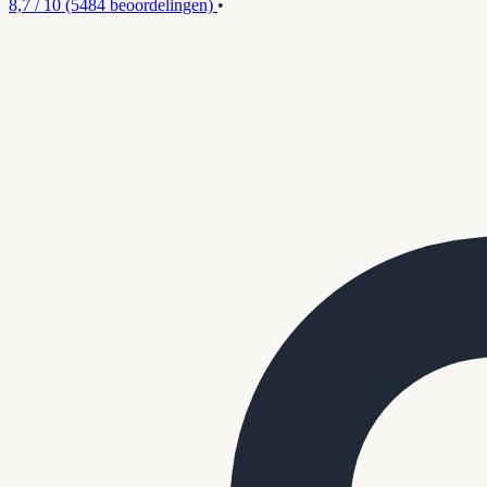
8,7 / 10
(5484 beoordelingen)
•