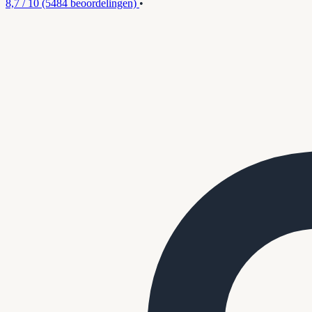
8,7 / 10
(5484 beoordelingen)
•